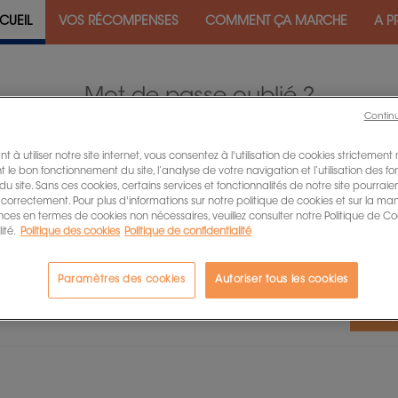
CUEIL
VOS RÉCOMPENSES
COMMENT ÇA MARCHE
A P
Mot de passe oublié ?
Contin
t à utiliser notre site internet, vous consentez à l'utilisation de cookies strictement
 le bon fonctionnement du site, l’analyse de votre navigation et l’utilisation des fo
Entrez votre adresse e-mail ci-dessous et nous vous enverrons en
 du site. Sans ces cookies, certains services et fonctionnalités de notre site pourrai
retour un e-mail avec vos identifiants :
 correctement. Pour plus d'informations sur notre politique de cookies et sur la ma
nces en termes de cookies non nécessaires, veuillez consulter notre Politique de Co
rez votre adresse e-mail, vous recevrez un message d'ici quelques
ité.
Politique des cookies
Politique de confidentialité
utes pour pouvoir modifier votre mot de passe :
Paramètres des cookies
Autoriser tous les cookies
Envoy