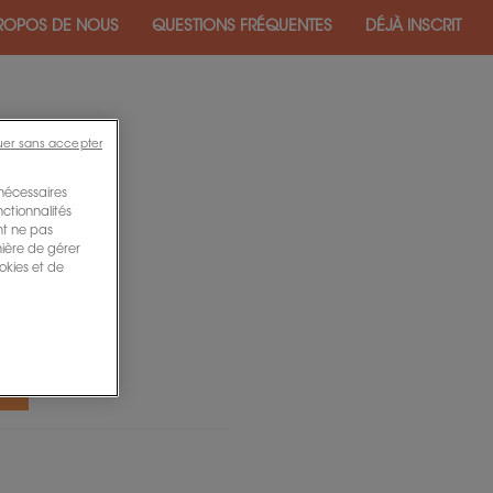
ROPOS DE NOUS
QUESTIONS FRÉQUENTES
DÉJÀ INSCRIT
uer sans accepter
 nécessaires
nctionnalités
ent ne pas
nière de gérer
okies et de
er