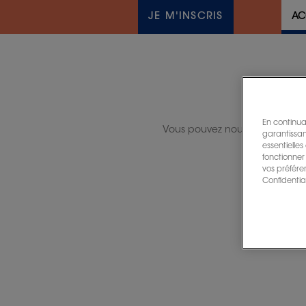
JE M'INSCRIS
AC
En continuan
Vous pouvez nous contacter 
garantissant
essentielles
fonctionner
vos préfére
Confidential