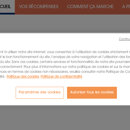
CUEIL
VOS RÉCOMPENSES
COMMENT ÇA MARCHE
A P
Contin
Nous contacter
t à utiliser notre site internet, vous consentez à l'utilisation de cookies strictement
au
ou à l'adresse suivante : deve
 le bon fonctionnement du site, l’analyse de votre navigation et l’utilisation des fo
 du site. Sans ces cookies, certains services et fonctionnalités de notre site pourrai
 correctement. Pour plus d'informations sur notre politique de cookies et sur la ma
nces en termes de cookies non nécessaires, veuillez consulter notre Politique de Co
ité.
Politique des cookies
Politique de confidentialité
Paramètres des cookies
Autoriser tous les cookies