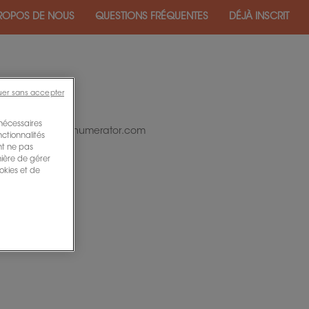
ROPOS DE NOUS
QUESTIONS FRÉQUENTES
DÉJÀ INSCRIT
uer sans accepter
 nécessaires
nirpaneliste@wp.numerator.com
nctionnalités
ent ne pas
nière de gérer
okies et de