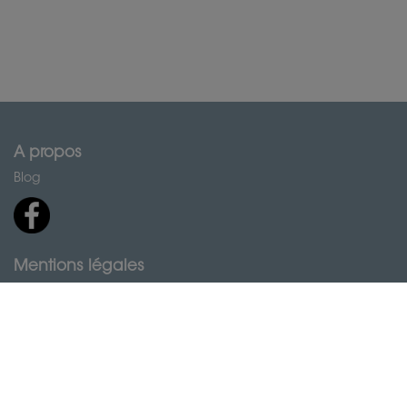
A propos
Blog
Mentions légales
Politique de confidentialité
Conditions Générales de Service
Conditions particulières de Service
Politique des cookies
Contactez-nous