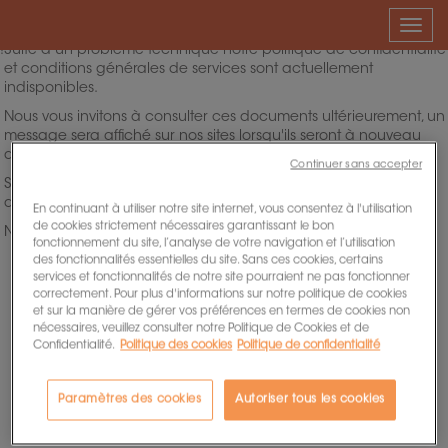
Togg
navig
!
Suite à un problème technique notre politique de confidentialité
et conditions générales de services sont actuellement
indisponibles.
Nous vous invitons à consulter ces documents ultérieurement, un
message sera affiché sur nos sites lorsqu'ils seront à nouveau
disponibles.
Continuer sans accepter
Si vous souhaitez plus d'informations nous vous invitons à aller
dans votre rubrique "nous contacter".
En continuant à utiliser notre site internet, vous consentez à l'utilisation
de cookies strictement nécessaires garantissant le bon
Nous vous remercions de votre compréhension.
fonctionnement du site, l’analyse de votre navigation et l’utilisation
des fonctionnalités essentielles du site. Sans ces cookies, certains
services et fonctionnalités de notre site pourraient ne pas fonctionner
correctement. Pour plus d'informations sur notre politique de cookies
et sur la manière de gérer vos préférences en termes de cookies non
nécessaires, veuillez consulter notre Politique de Cookies et de
Confidentialité.
Politique des cookies
Politique de confidentialité
Paramètres des cookies
Autoriser tous les cookies